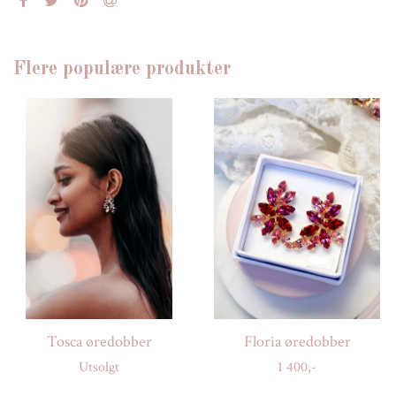
Flere populære produkter
Tosca øredobber
Floria øredobber
Utsolgt
1 400,-