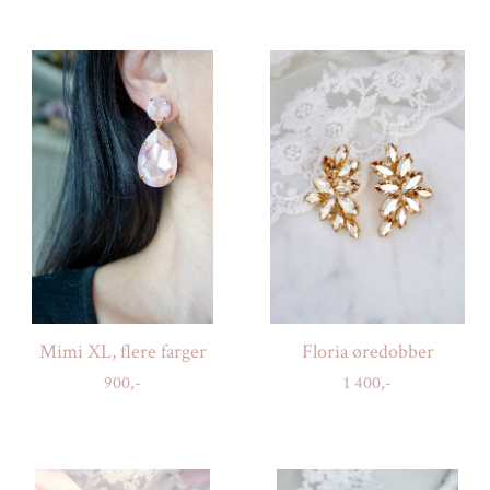
Mimi XL, flere farger
Floria øredobber
900,-
1 400,-