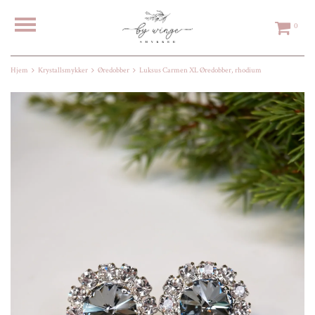
0
Hjem
Krystallsmykker
Øredobber
Luksus Carmen XL Øredobber, rhodium