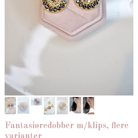
Fantasiøredobber m/klips, flere
varianter