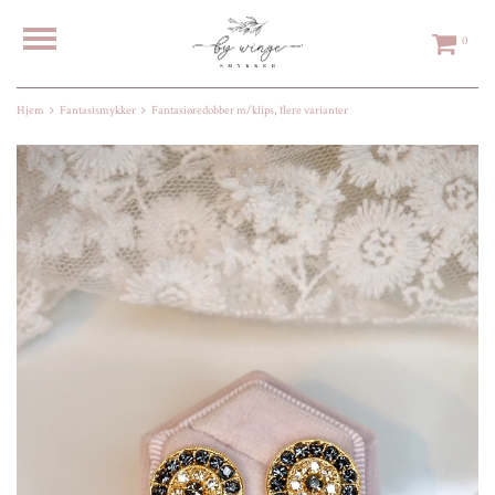
0
Hjem
Fantasismykker
Fantasiøredobber m/klips, flere varianter