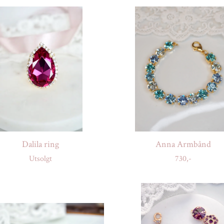
Dalila ring
Anna Armbånd
Utsolgt
730,-