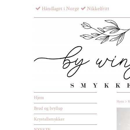
Håndlaget i Norge
Nikkelfritt
Hjem
Hjem
K
Brud og bryllup
Krystallsmykker
NYESTE