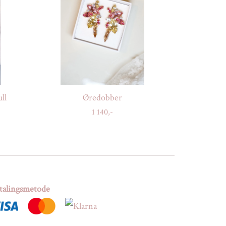
ll
Øredobber
1 140,-
talingsmetode