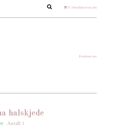
0
| Handlekurven din
Kundene sier
a halskjede
er
Antall:
1