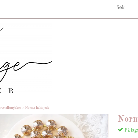
rystallsmykker
Norma halskjede
Norm
På lag