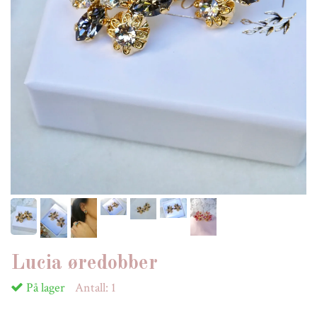
Lucia øredobber
På lager
Antall:
1