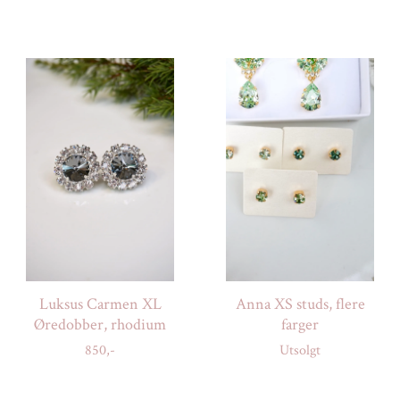
Luksus Carmen XL
Anna XS studs, flere
Øredobber, rhodium
farger
850,-
Utsolgt