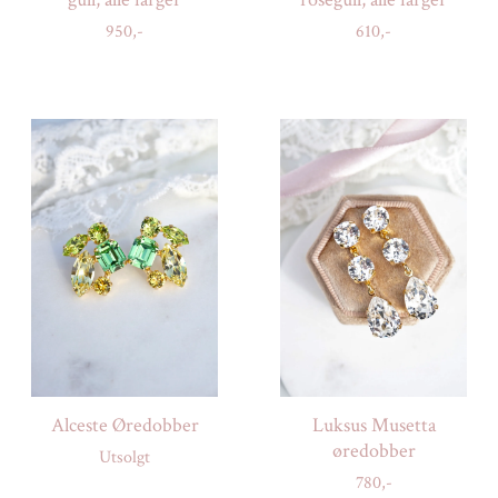
950,-
610,-
Alceste Øredobber
Luksus Musetta
øredobber
Utsolgt
780,-