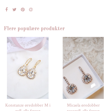
Flere populære produkter
Konstanze øredobber M i
Micaela øredobber
gull, alle farger
rosegull, alle farger