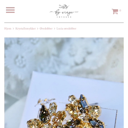
0
Hjem
Krystallsmykker
Øredobber
Lucia øredobber