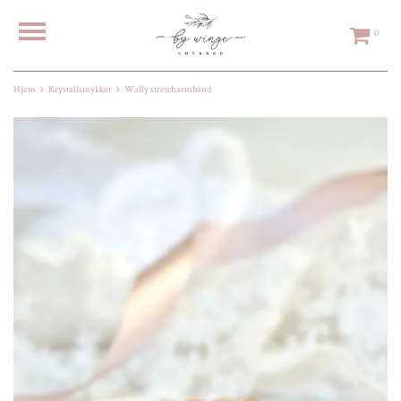
0
Hjem
Krystallsmykker
Wally stretcharmbånd