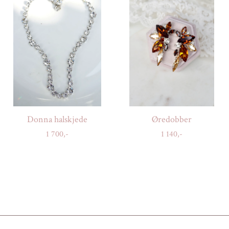
Donna halskjede
Øredobber
1 700,-
1 140,-