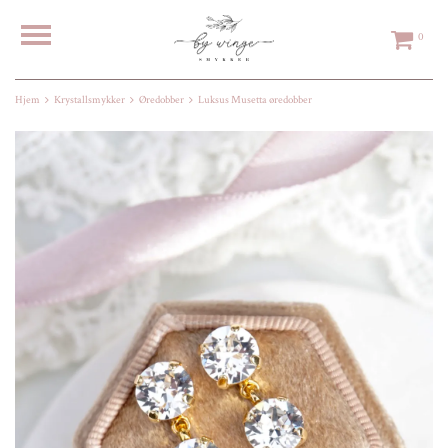
0
Hjem
Krystallsmykker
Øredobber
Luksus Musetta øredobber