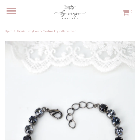
0
Hjem
Krystallsmykker
Zerlina krystallarmbånd