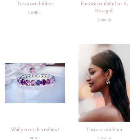
Tosca øredobber
Fantasiarmbånd nr 5,
Rosegull
1 600,-
Utsolgt
Wally stretcharmbånd
Tosca øredobber
900,-
Utsolgt