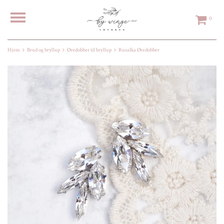
0
Hjem
Brud og bryllup
Øredobber til bryllup
Rusalka Øredobber