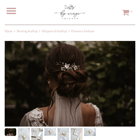
0
Hjem
Brud og bryllup
Hårpynt til bryllup
Florence hårkam