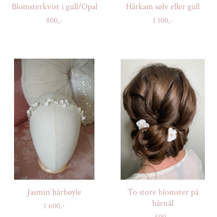
Blomsterkvist i gull/Opal
Hårkam sølv eller gull
800,-
1 100,-
Jasmin hårbøyle
To store blomster på
hårnål
1 600,-