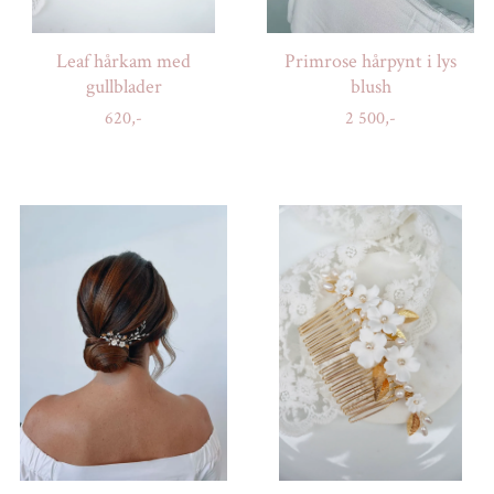
Leaf hårkam med
Primrose hårpynt i lys
gullblader
blush
620,-
2 500,-