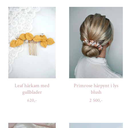
Leaf hårkam med
Primrose hårpynt i lys
gullblader
blush
620,-
2 500,-