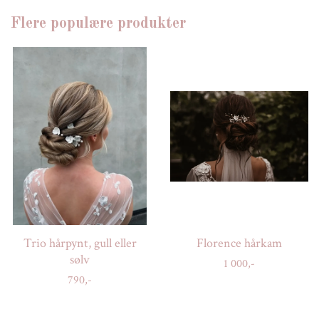
Flere populære produkter
Trio hårpynt, gull eller
Florence hårkam
sølv
1 000,-
790,-