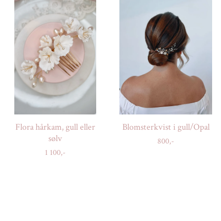
Flora hårkam, gull eller
Blomsterkvist i gull/Opal
sølv
800,-
1 100,-