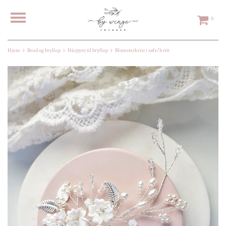
0
Hjem
Brud og bryllup
Hårpynt til bryllup
Blomsterkvist i sølv/hvitt