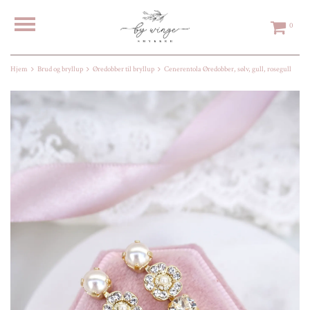
0
Hjem
Brud og bryllup
Øredobber til bryllup
Cenerentola Øredobber, sølv, gull, rosegull