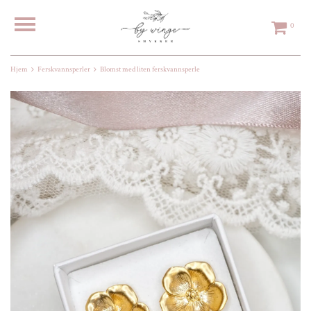
0
Hjem
Ferskvannsperler
Blomst med liten ferskvannsperle