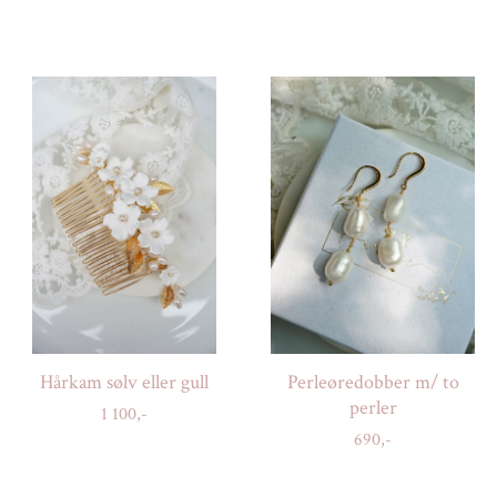
Hårkam sølv eller gull
Perleøredobber m/ to
perler
1 100,-
690,-