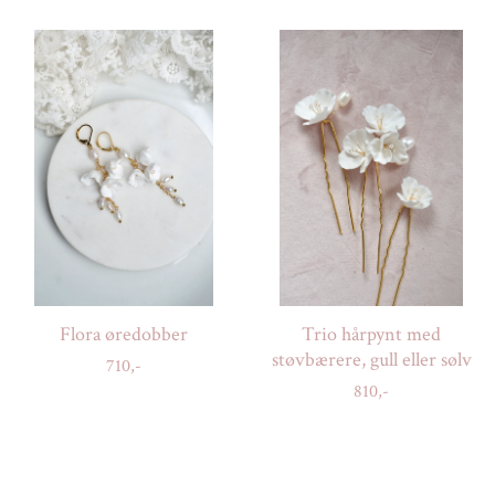
Flora øredobber
Trio hårpynt med
støvbærere, gull eller sølv
710,-
810,-