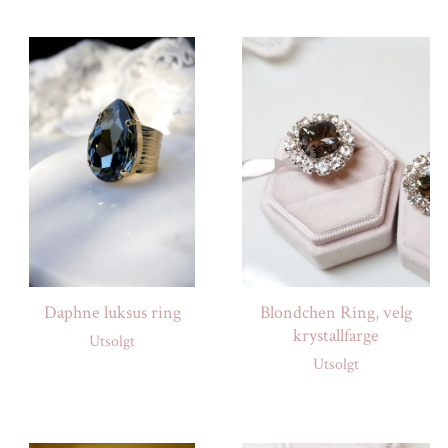
Daphne luksus ring
Blondchen Ring, velg
krystallfarge
Utsolgt
Utsolgt