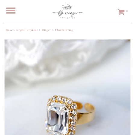
0
Hjem
Krystallsmykker
Ringer
Elisabeth ring