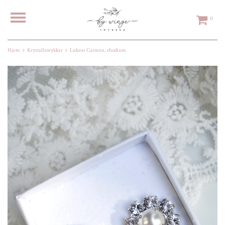
0
Hjem
Krystallsmykker
Luksus Carmen, rhodium