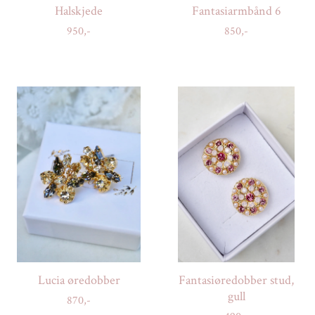
Halskjede
Fantasiarmbånd 6
950,-
850,-
Lucia øredobber
Fantasiøredobber stud,
gull
870,-