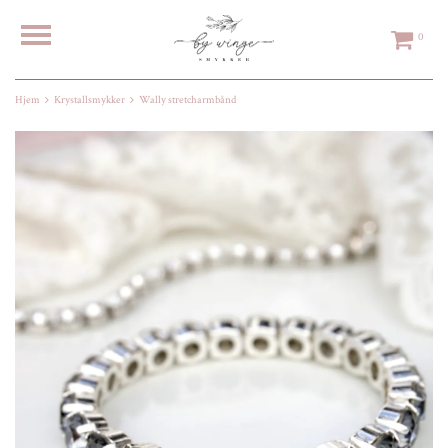
0
Hjem
Krystallsmykker
Wally stretcharmbånd