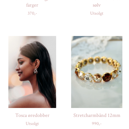
farger
sølv
370,-
Utsolgt
Tosca øredobber
Stretcharmbånd 12mm
Utsolgt
990,-