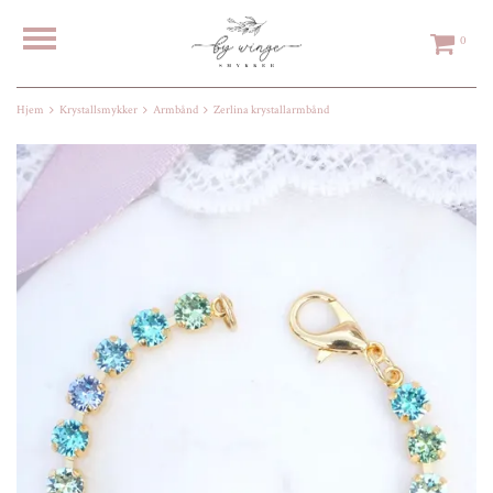
0
Hjem
Krystallsmykker
Armbånd
Zerlina krystallarmbånd