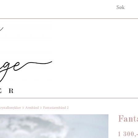
rystallsmykker
Armbånd
Fantasiarmbånd 2
Fant
1 300,