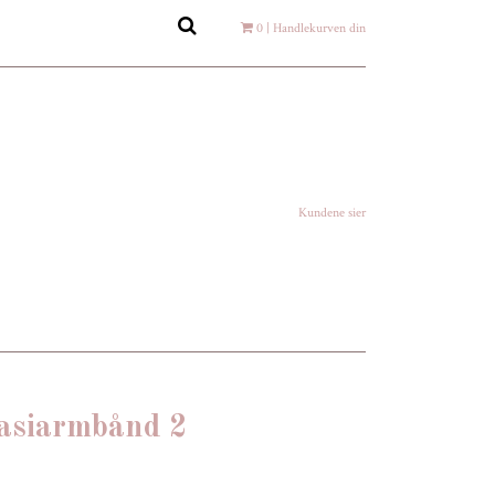
0
| Handlekurven din
Kundene sier
asiarmbånd 2
-