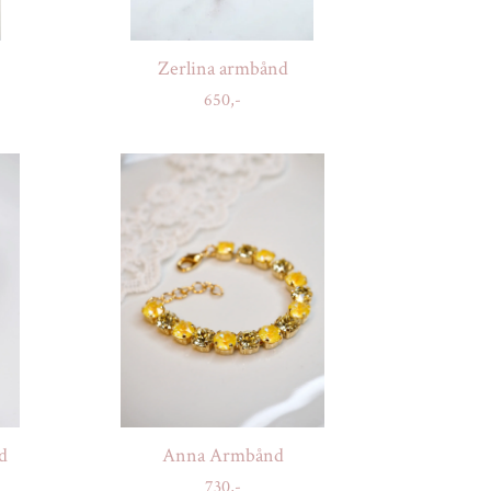
Zerlina armbånd
650,-
d
Anna Armbånd
730,-