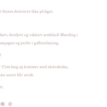
 finnes dessverre ikke på lager.
ært, detaljert og vakkert armbånd! Blanding i
mpagne og perler i gullinnfatning.
!
 17cm lang og kommer med ekstralenke,
ke annet blir avtalt.
tt.