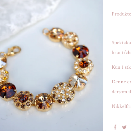
Produktet
Spektakul
brunt/cha
Kun 1 stk
Denne er
dersom ik
Nikkelfri