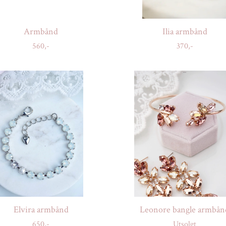
Armbånd
Ilia armbånd
560,-
370,-
Elvira armbånd
Leonore bangle armbån
650,-
Utsolgt