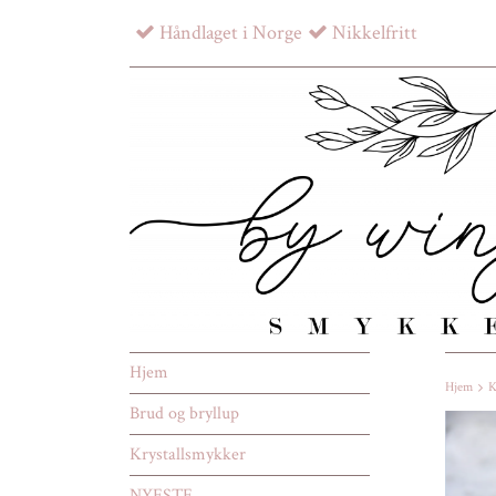
Håndlaget i Norge
Nikkelfritt
Hjem
Hjem
K
Brud og bryllup
Krystallsmykker
NYESTE