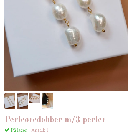
Perleøredobber m/3 perler
På lager
Antall:
1