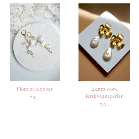
Flora øredobber
Ekstra store
ferskvannsperler
710,-
710,-