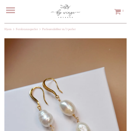
0
Hjem
Ferskvannsperler
Perleøredobber m/3 perler