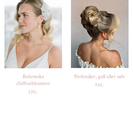
Bohemske
Perlenåler, gull eller sølv
chiffonblomster
930,-
520,-