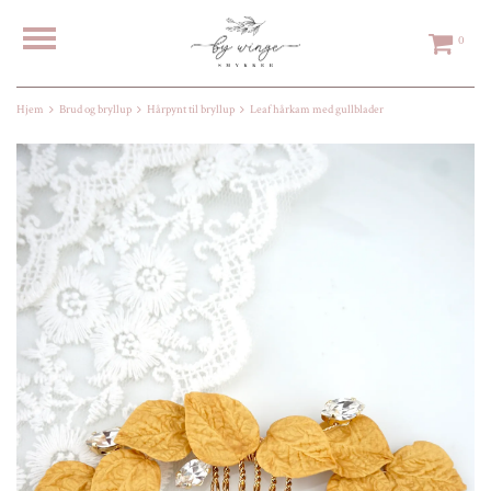
0
Hjem
Brud og bryllup
Hårpynt til bryllup
Leaf hårkam med gullblader